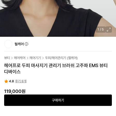
1
/
5
펄케어
뷰티
헤어케어
헤어기기
두피/헤어관리기
(
펄케어
)
헤어프로 두피 마사지기 관리기 브러쉬 고주파 EMS 뷰티
디바이스
4.8
후기 8개
119,000원
구매하기