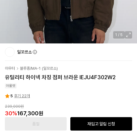
1
/
5
일꼬르소
아우터
블루종/MA-1
(
일꼬르소
)
유틸리티 하이넥 차징 점퍼 브라운 IEJU4F302W2
아울렛
5
후기 22개
239,000
원
30
%
167,300
원
품절
재입고 알림 신청