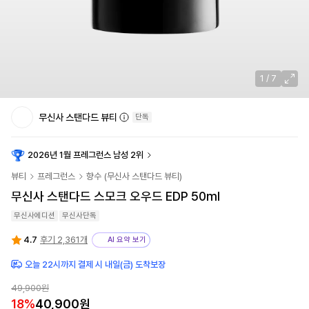
1
/
7
무신사 스탠다드 뷰티
단독
2026년 1월 프레그런스 남성 2위
뷰티
프레그런스
향수
(
무신사 스탠다드 뷰티
)
무신사 스탠다드 스모크 오우드 EDP 50ml
무신사에디션
무신사단독
4.7
후기 2,361개
AI 요약 보기
오늘 22시까지 결제 시 내일(금) 도착보장
49,900
원
18
%
40,900
원