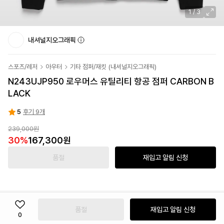
1
/
3
내셔널지오그래픽
스포츠/레저
아우터
기타 점퍼/재킷
(
내셔널지오그래픽
)
N243UJP950 로우머스 유틸리티 항공 점퍼 CARBON B
LACK
5
후기 9개
239,000원
30
%
167,300원
품절
재입고 알림 신청
품절
재입고 알림 신청
0