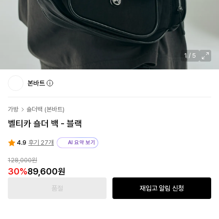
1
/
5
본바트
가방
숄더백
(
본바트
)
벨티카 숄더 백 - 블랙
4.9
후기 27개
AI 요약 보기
128,000원
30
%
89,600원
품절
재입고 알림 신청