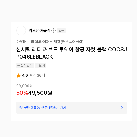
커스텀어클락
단독
아우터
레더/라이더스 재킷
(
커스텀어클락
)
신세틱 레더 커브드 투웨이 항공 자켓 블랙 COOSJ
P046LEBLACK
무신사단독
아울렛
4.9
후기 36개
99,000원
50
%
49,500원
첫 구매 20% 쿠폰 받으러 가기