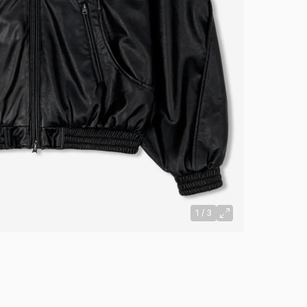
1
/
3