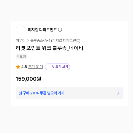
피지컬 디파트먼트
아우터
블루종/MA-1
(
피지컬 디파트먼트
)
리벳 포인트 워크 블루종_네이비
아울렛
4.8
후기 31개
AI 요약 보기
159,000
원
첫 구매 20% 쿠폰 받으러 가기