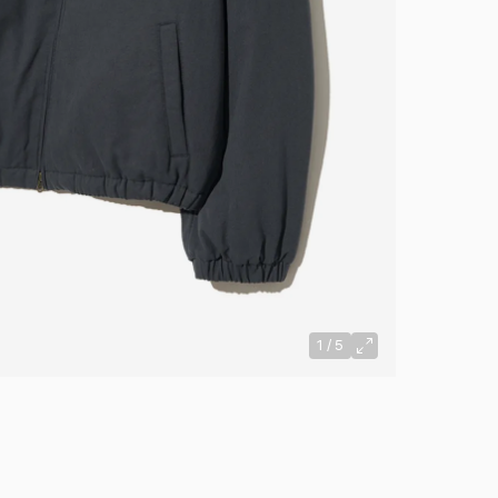
1
/
5