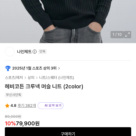
1
/
10
나인제트
단독
2025년 1월 스포츠 상의 3위
스포츠/레저
상의
니트/스웨터
(
나인제트
)
헤비코튼 크루넥 머슬 니트 (2color)
무신사단독
4.8
후기 382개
AI 요약 보기
89,000원
10
%
79,900원
구매하기