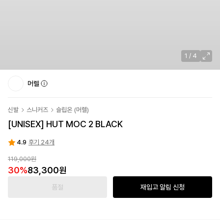
1
/
4
머렐
신발
스니커즈
슬립온
(
머렐
)
[UNISEX] HUT MOC 2 BLACK
4.9
후기 24개
119,000원
30
%
83,300원
품절
재입고 알림 신청