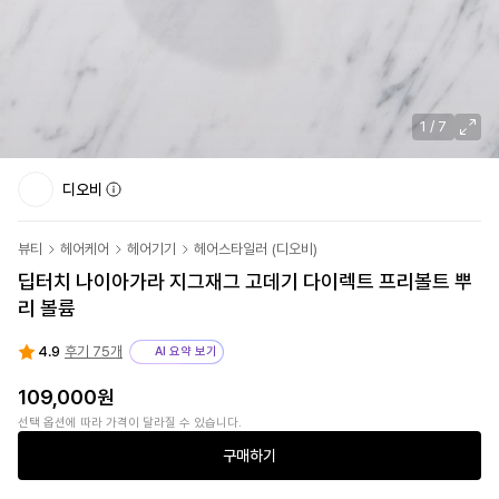
1
/
7
디오비
뷰티
헤어케어
헤어기기
헤어스타일러
(
디오비
)
딥터치 나이아가라 지그재그 고데기 다이렉트 프리볼트 뿌
리 볼륨
4.9
후기 75개
AI 요약 보기
109,000원
선택 옵션에 따라 가격이 달라질 수 있습니다.
구매하기