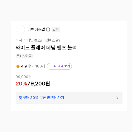
디앤에스알
단독
바지
데님 팬츠
(
디앤에스알
)
와이드 플레어 데님 팬츠 블랙
무신사단독
4.9
후기 180개
AI 요약 보기
99,000
원
20
%
79,200
원
첫 구매 20% 쿠폰 받으러 가기