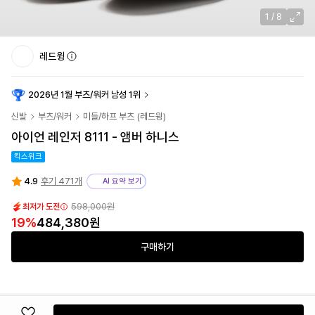
1
/
8
레드윙
2026년 1월 부츠/워커 남성 1위
신발
부츠/워커
미들/하프 부츠
(
레드윙
)
아이언 레인저 8111 - 앰버 하니스
킥스위크
4.9
후기 471개
AI 요약 보기
598,000원
최저가 도전
19
%
484,380원
구매하기