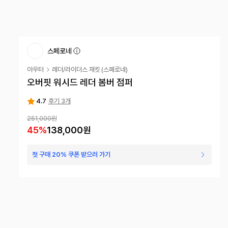
스페로네
아우터
레더/라이더스 재킷
(
스페로네
)
오버핏 워시드 레더 봄버 점퍼
4.7
후기 3개
251,000원
45
%
138,000원
첫 구매 20% 쿠폰 받으러 가기