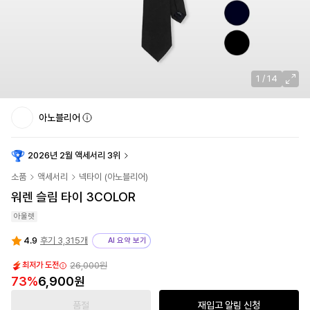
1
/
14
아노블리어
2026년 2월 액세서리 3위
소품
액세서리
넥타이
(
아노블리어
)
워렌 슬림 타이 3COLOR
아울렛
4.9
후기 3,315개
AI 요약 보기
26,000
원
최저가 도전
73
%
6,900
원
품절
재입고 알림 신청