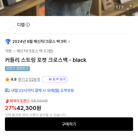
1
/
7
디랩
2024년 9월 메신저/크로스 백 3위
가방
메신저/크로스 백
(
디랩
)
커들리 스트링 포켓 크로스백 - black
신학기 잡화위크
4.8
후기 2,028개
AI 요약 보기
내일 22시까지 결제 시 모레(월) 도착보장
58,000원
최저가 도전
27
%
42,300원
선택 옵션에 따라 가격이 달라질 수 있습니다.
구매하기