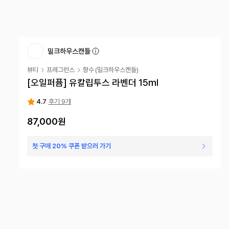
밀크하우스캔들
뷰티
프레그런스
향수
(
밀크하우스캔들
)
[오일퍼퓸] 유칼립투스 라벤더 15ml
4.7
후기 9개
87,000원
첫 구매 20% 쿠폰 받으러 가기