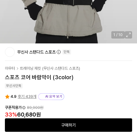
1
/
10
무신사 스탠다드 스포츠
단독
아우터
트레이닝 재킷
(
무신사 스탠다드 스포츠
)
스포츠 코어 바람막이 (3color)
무신사단독
4.9
후기 439개
AI 요약 보기
쿠폰적용가
89,900원
33
%
60,680원
구매하기