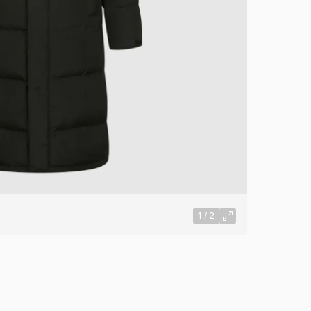
1
/
2