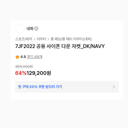
네파
스포츠/레저
아우터
롱 패딩/롱 헤비 아우터
(
네파
)
7JF2022 공용 사이폰 다운 자켓_DK/NAVY
4.9
후기 49개
359,000원
64
%
129,200원
첫 구매 20% 쿠폰 받으러 가기