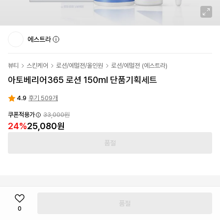
에스트라
뷰티
스킨케어
로션/에멀젼/올인원
로션/에멀젼
(
에스트라
)
아토베리어365 로션 150ml 단품기획세트
4.9
후기 509개
쿠폰적용가
33,000원
24
%
25,080원
품절
품절
0