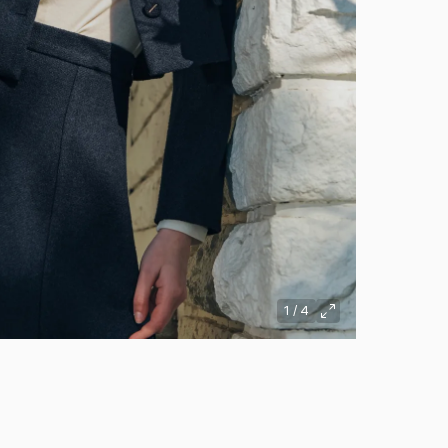
1
/
4