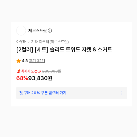
제로스트릿
아우터
기타 아우터
(
제로스트릿
)
[2컬러] [세트] 솔리드 트위드 자켓 & 스커트
4.8
후기 32개
289,000
원
최저가 도전
68
%
93,830
원
첫 구매 20% 쿠폰 받으러 가기