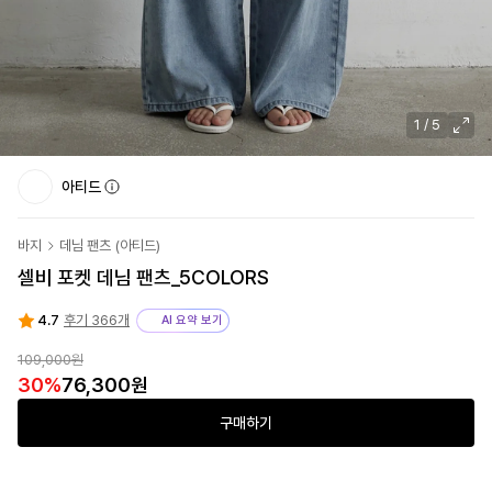
1
/
5
아티드
바지
데님 팬츠
(
아티드
)
셀비 포켓 데님 팬츠_5COLORS
4.7
후기 366개
AI 요약 보기
109,000
원
30
%
76,300
원
구매하기