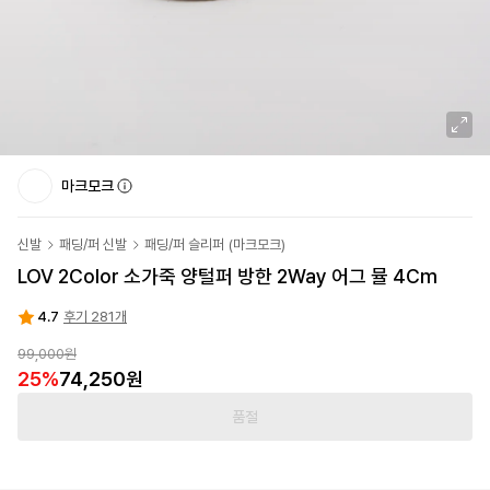
마크모크
신발
패딩/퍼 신발
패딩/퍼 슬리퍼
(
마크모크
)
LOV 2Color 소가죽 양털퍼 방한 2Way 어그 뮬 4Cm
4.7
후기 281개
99,000
원
25
%
74,250
원
품절