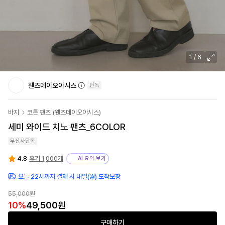
1
/
6
웬즈데이오아시스
단독
바지
코튼 팬츠
(
웬즈데이오아시스
)
세미 와이드 치노 팬츠_6COLOR
무신사단독
4.8
후기 1,000개
AI 요약 보기
오늘 22시까지 결제 시 내일(월) 도착보장
55,000원
10
%
49,500원
구매하기