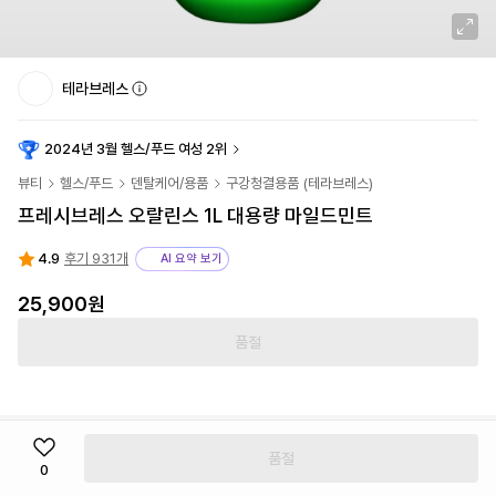
테라브레스
2024년 3월 헬스/푸드 여성 2위
뷰티
헬스/푸드
덴탈케어/용품
구강청결용품
(
테라브레스
)
프레시브레스 오랄린스 1L 대용량 마일드민트
4.9
후기 931개
AI 요약 보기
25,900
원
품절
품절
0