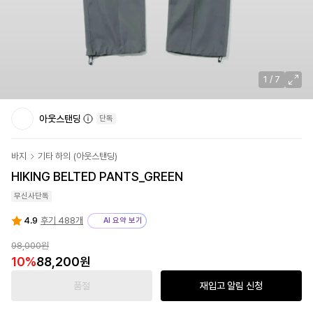
1
/
7
아웃스탠딩
단독
바지
기타 하의
(
아웃스탠딩
)
HIKING BELTED PANTS_GREEN
무신사단독
4.9
후기 488개
AI 요약 보기
98,000원
10
%
88,200원
품절
재입고 알림 신청