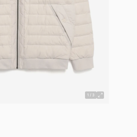
1
/
3