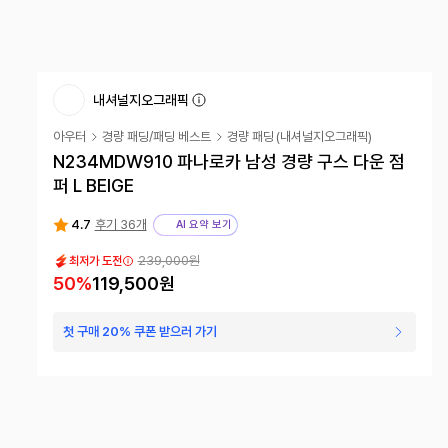
내셔널지오그래픽
아우터
경량 패딩/패딩 베스트
경량 패딩
(
내셔널지오그래픽
)
N234MDW910 파나로카 남성 경량 구스 다운 점
퍼 L BEIGE
4.7
후기 36개
AI 요약 보기
239,000원
최저가 도전
50
%
119,500원
첫 구매 20% 쿠폰 받으러 가기