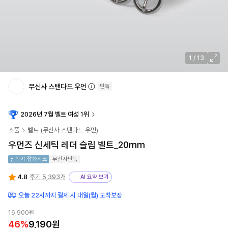
1
/
13
무신사 스탠다드 우먼
단독
2026년 7월 벨트 여성 1위
소품
벨트
(
무신사 스탠다드 우먼
)
우먼즈 신세틱 레더 슬림 벨트_20mm
신학기 잡화위크
무신사단독
4.8
후기 5,393개
AI 요약 보기
오늘 22시까지 결제 시 내일(월) 도착보장
16,900원
46
%
9,190원