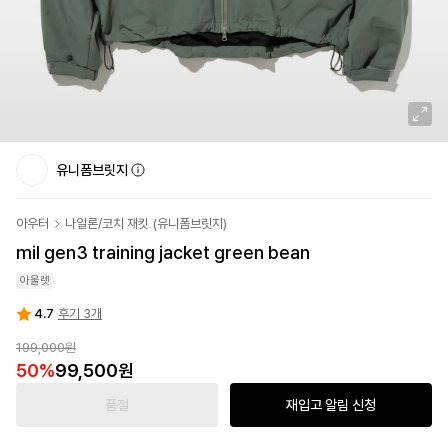
유니폼브릿지
아우터
나일론/코치 재킷
(
유니폼브릿지
)
mil gen3 training jacket green bean
아울렛
4.7
후기 3개
199,000원
50
%
99,500원
품절
재입고 알림 신청