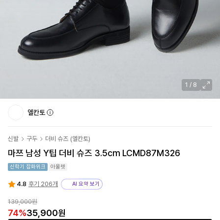
1
/
8
엘칸토
신발
구두
더비 슈즈
(
엘칸토
)
마쯔 남성 Y팁 더비 슈즈 3.5cm LCMD87M326
신학기 잡화위크
아울렛
4.8
후기 206개
AI 요약 보기
139,000원
74
%
35,900원