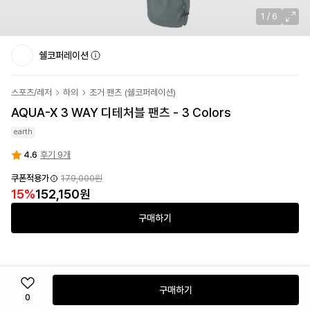
1
/
6
쉘코퍼레이션
스포츠/레저
하의
조거 팬츠
(
쉘코퍼레이션
)
AQUA-X 3 WAY 디테처블 팬츠 - 3 Colors
earth
4.6
후기 9개
쿠폰적용가
179,000원
15
%
152,150원
구매하기
구매하기
0