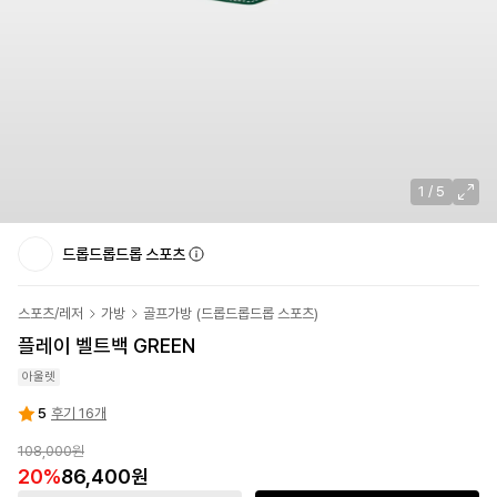
1
/
5
드롭드롭드롭 스포츠
스포츠/레저
가방
골프가방
(
드롭드롭드롭 스포츠
)
플레이 벨트백 GREEN
아울렛
5
후기 16개
108,000원
20
%
86,400원