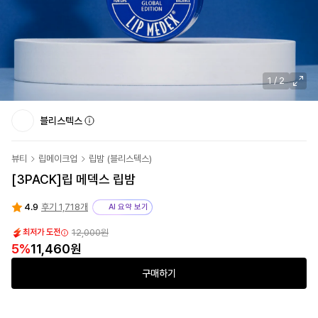
1
/
2
블리스텍스
뷰티
립메이크업
립밤
(
블리스텍스
)
[3PACK]립 메덱스 립밤
4.9
후기 1,718개
AI 요약 보기
12,000원
최저가 도전
5
%
11,460원
구매하기