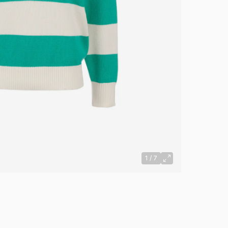
1
/
7