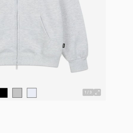
1
/
3