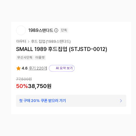
1989스탠다드
단독
아우터
후드 집업
(
1989스탠다드
)
SMALL 1989 후드집업 (STJSTD-0012)
무신사단독
아울렛
4.6
후기 220개
AI 요약 보기
77,500원
50
%
38,750원
첫 구매 20% 쿠폰 받으러 가기