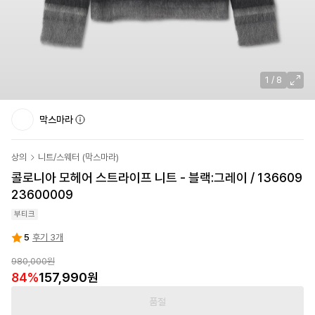
1
/
8
막스마라
상의
니트/스웨터
(
막스마라
)
콜로니아 모헤어 스트라이프 니트 - 블랙:그레이 / 136609
23600009
부티크
5
후기 3개
980,000원
84
%
157,990원
품절