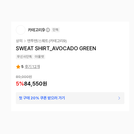
카테고리9
단독
상의
맨투맨/스웨트
(
카테고리9
)
SWEAT SHIRT_AVOCADO GREEN
무신사단독
아울렛
5
후기 12개
89,000
원
5
%
84,550
원
첫 구매 20% 쿠폰 받으러 가기