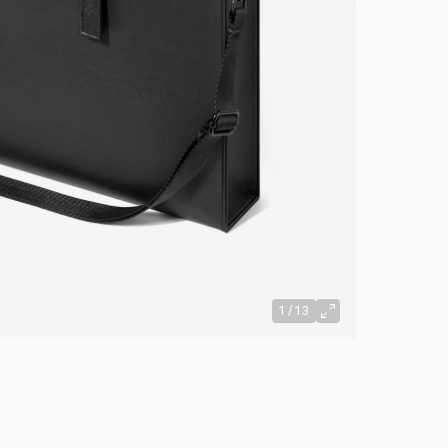
1
/
13