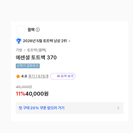
퀄팩
2026년 5월 토트백 남성 2위
가방
토트백
(
퀄팩
)
에센셜 토트백 370
신학기 잡화위크
4.9
후기 1,676개
AI 요약 보기
45,000
원
11
%
40,000
원
첫 구매 20% 쿠폰 받으러 가기