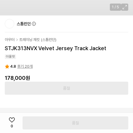
1
/
5
스톰런던
아우터
트레이닝 재킷
(
스톰런던
)
STJK313NVX Velvet Jersey Track Jacket
아울렛
4.8
후기 20개
178,000원
품절
품절
0