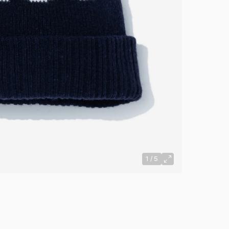
1
/
5