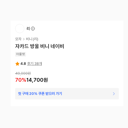
리
모자
비니
(
리
)
자카드 방울 비니 네이비
아울렛
4.8
후기 38개
49,000
원
70
%
14,700
원
첫 구매 20% 쿠폰 받으러 가기