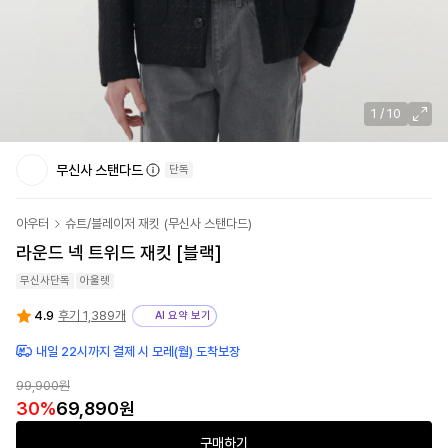
1
/
10
무신사 스탠다드
단독
아우터
슈트/블레이저 재킷
(
무신사 스탠다드
)
라운드 넥 트위드 재킷 [블랙]
무신사단독
아울렛
4.9
후기 1,389개
AI 요약 보기
내일 22시까지 결제 시 모레(월) 도착보장
99,900원
30
%
69,890원
구매하기