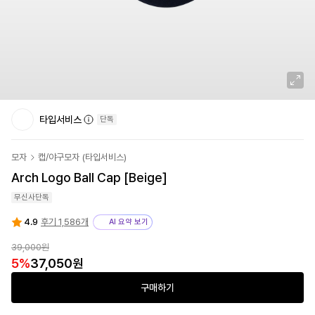
타입서비스
단독
모자
캡/야구모자
(
타입서비스
)
Arch Logo Ball Cap [Beige]
무신사단독
4.9
후기 1,586개
AI 요약 보기
39,000원
5
%
37,050원
구매하기