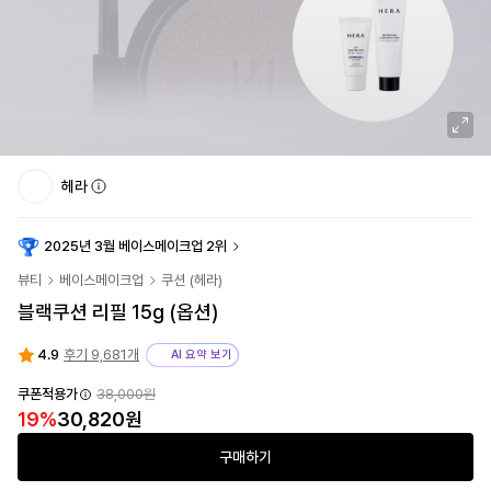
헤라
2025년 3월 베이스메이크업 2위
뷰티
베이스메이크업
쿠션
(
헤라
)
블랙쿠션 리필 15g (옵션)
4.9
후기 9,681개
AI 요약 보기
쿠폰적용가
38,000원
19
%
30,820원
구매하기