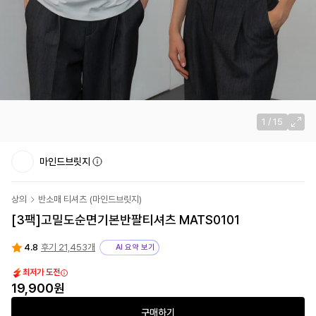
1
/
15
마인드브릿지
상의
반소매 티셔츠
(
마인드브릿지
)
[3팩]고밀도순면기본반팔티셔츠 MATS0101
4.8
후기 21,453개
AI 요약 보기
최저가 도전
19,900원
구매하기