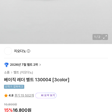
1
/
2
지오다노
2026년 7월 벨트 2위
소품
벨트
(
지오다노
)
베이직 레더 벨트 130004 [3color]
신학기 잡화위크
4.8
후기 15,502개
AI 요약 보기
19,800원
15
%
16,800원