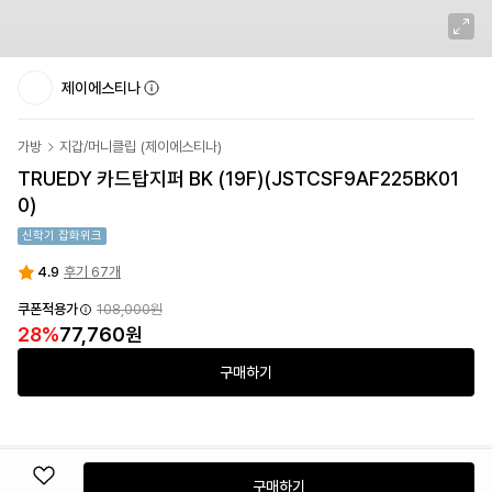
제이에스티나
가방
지갑/머니클립
(
제이에스티나
)
TRUEDY 카드탑지퍼 BK (19F)(JSTCSF9AF225BK01
0)
신학기 잡화위크
4.9
후기 67개
쿠폰적용가
108,000
원
28
%
77,760
원
구매하기
구매하기