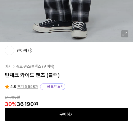
덴아워
바지
슈트 팬츠/슬랙스
(
덴아워
)
탄체크 와이드 팬츠 (블랙)
4.8
후기 5,598개
AI 요약 보기
51,700원
30
%
36,190원
구매하기