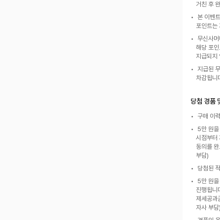
거친 후 
 본 이벤
포인트는 
 무신사머
해당 포인
지급되지 
 지급된 
차감됩니다
당첨 경품 
 구매 이
 5만 원
시점부터 
동의를 완
부담)
 당첨된 
 5만 원
진행됩니다
제세공과금
자사 부담