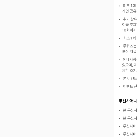
 최초 1
개인 공유
 추가 참
이를 초과
10회까지
 최초 1
 무퀴즈는
보상 지급
 안내사항
있으며, 
제한 조치
 본 이벤
 이벤트 
무신사머니
 본 무신
 본 무신
 무신사머
 무신사머니