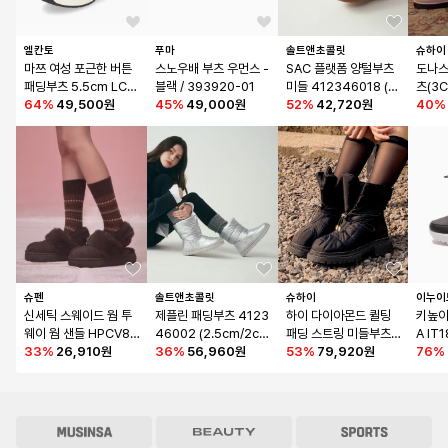
엘칸토
푸마
솔트앤초콜릿
슈하이
마쯔 여성 포근한 버튼 
스노우배 부츠 우먼스 - 
SAC 플랫폼 양털부츠 
도나스
패딩부츠 5.5cm LCW
블랙 / 393920-01
미들 412346018 (4c
츠(3C
A42M24V
64
%
49,500원
45
%
49,000원
m)
52
%
42,720원
40
%
슈펜
솔트앤초콜릿
슈하이
이누이
신세틱 스웨이드 웜 투
제플린 패딩부츠 4123
하이 다이아몬드 퀼팅 
키높이
웨이 웜 샌들 HPCV8F
46002 (2.5cm/2col
패딩 스트링 미들부츠_
A IT
FV02
33
%
26,910원
ors)
36
%
56,960원
B5559
53
%
79,920원
라운
76
%