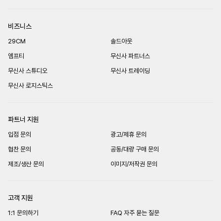
비즈니스
29CM
솔드아웃
엠프티
무신사 파트너스
무신사 스튜디오
무신사 트레이딩
무신사 로지스틱스
파트너 지원
입점 문의
광고/제휴 문의
협찬 문의
공동/대량 구매 문의
제조/생산 문의
이미지/저작권 문의
고객 지원
1:1 문의하기
FAQ 자주 묻는 질문