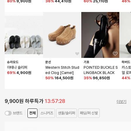
9)
80
%
9,900원
4)
36
%
44,410원
W0016)
60
%
25,110원
46
%
슈라모드
문선
기호
하버드
아테나 슬리퍼
Western Stitch Stud
POINTED BUCKLE S
카스토
69
%
4,900원
ed Clog [Camel]
LINGBACK BLACK
얼 로
50
%
164,500원
35
%
96,850원
44
%
9,900원 하루특가
13:57:27
더보기
전체
스니커즈
샌들/슬리퍼
패딩/퍼 신발
브랜드