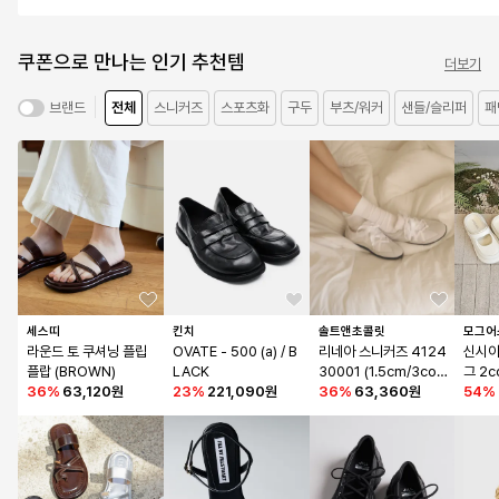
쿠폰으로 만나는 인기 추천템
더보기
전체
스니커즈
스포츠화
구두
부츠/워커
샌들/슬리퍼
패
브랜드
세스띠
킨치
솔트앤초콜릿
모그어
라운드 토 쿠셔닝 플립
OVATE - 500 (a) / B
리네아 스니커즈 4124
신시아
플랍 (BROWN)
LACK
30001 (1.5cm/3colo
그 2c
36
%
63,120원
23
%
221,090원
rs)
36
%
63,360원
54
%