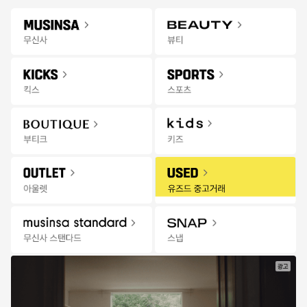
Gateway
무신사 앱 설치하고 다양한 혜택과 코디 팁을 받아보세요!
앱 열기
Menu
킥스 상품을 검색해 보세요.
킥스
오프라인
추천
랭킹
세일
발매
위크
스토어
무
한정수량 선착순 특가
13:57:28
신
사
킥
스
|
세
일
광고
한정수량
특가마감
특가마감
특가
바버
닥터마틴
반스
크록스
킹햄 부츠 - 올리브 / L
나틸라 XL 블랙 아테
올드스쿨 리이슈 136 
클래식