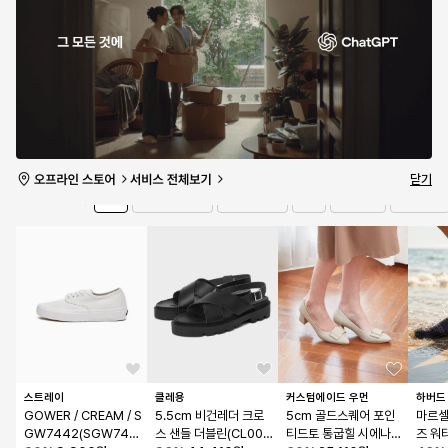
RF0088OL11
나 - 블랙 / 3153800
- 그린:멀티 / VN000
레인저 
78
%
46,990원
1
특가 마감
MT6BGK1
특가 마감
특가 
2
/
4개 남음
0개 남음
0개 남음
0개 남
유의사항 보기
타임세일
13:57:27
더보기
닫기
전체
샌들/슬리퍼
구두
스니커즈
부츠/워커
브랜드
스트레이
클레용
커스텀에이드 우먼
하버드
GOWER / CREAM / S
5.5cm 비건레더 크로
5cm 골드스퀘어 포인
마르셀
GW7442(SGW745
스 샌들 더블린(CL005
티드토 통굽힐 시에나(C
즈 워