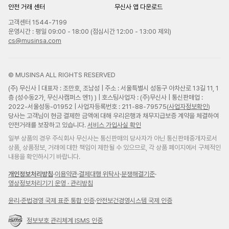
안전 거래 센터
무신사 앱 다운로드
고객센터 1544-7199
운영시간 : 평일 09:00 - 18:00 (점심시간 12:00 - 13:00 제외)
cs@musinsa.com
© MUSINSA ALL RIGHTS RESERVED
(주) 무신사 | 대표자 : 조만호, 조남성 | 주소 : 서울특별시 성동구 아차산로 13길 11, 1
층 (성수동2가, 무신사캠퍼스 엔1) ) | 호스팅사업자 : (주)무신사 | 통신판매업 :
2022-서울성동-01952 | 사업자등록번호 : 211-88-79575(
사업자정보확인
)
당사는 고객님이 현금 결제한 금액에 대해 우리은행과 채무지급보증 계약을 체결하여
안전거래를 보장하고 있습니다.
서비스 가입사실 확인
일부 상품의 경우 주식회사 무신사는 통신판매의 당사자가 아닌 통신판매중개자로서
상품, 상품정보, 거래에 대한 책임이 제한될 수 있으므로, 각 상품 페이지에서 구체적인
내용을 확인하시기 바랍니다.
개인정보처리방침
·
이용약관
·
결제대행 위탁사
·
분쟁해결기준
·
영상정보처리기기 운영 · 관리방침
윤리
·
준법경영 국제 표준 통합 인증
·
안전보건경영시스템 국제 인증
정보보호 관리체계 ISMS 인증