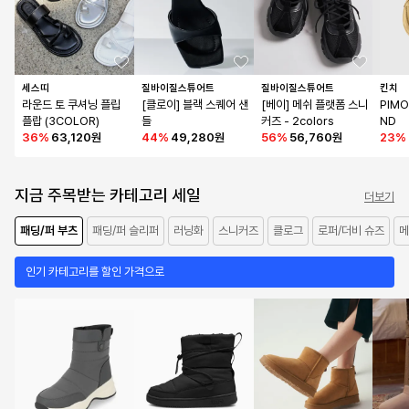
세스띠
질바이질스튜어트
질바이질스튜어트
킨치
라운드 토 쿠셔닝 플립
[클로이] 블랙 스퀘어 샌
[베이] 메쉬 플랫폼 스니
PIMO 
플랍 (3COLOR)
들
커즈 - 2colors
ND
36
%
63,120원
44
%
49,280원
56
%
56,760원
23
%
지금 주목받는 카테고리 세일
더보기
패딩/퍼 부츠
패딩/퍼 슬리퍼
러닝화
스니커즈
클로그
로퍼/더비 슈즈
메
인기 카테고리를 할인 가격으로