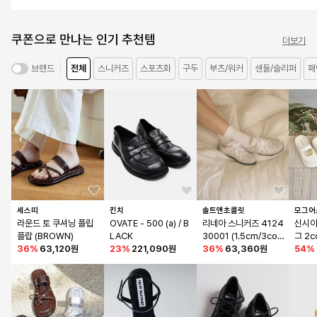
쿠폰으로 만나는 인기 추천템
더보기
전체
스니커즈
스포츠화
구두
부츠/워커
샌들/슬리퍼
패
브랜드
세스띠
킨치
솔트앤초콜릿
모그어
라운드 토 쿠셔닝 플립
OVATE - 500 (a) / B
리네아 스니커즈 4124
신시아
플랍 (BROWN)
LACK
30001 (1.5cm/3colo
그 2c
36
%
63,120원
23
%
221,090원
rs)
36
%
63,360원
54
%