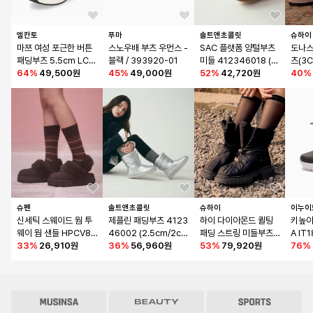
엘칸토
푸마
솔트앤초콜릿
슈하이
마쯔 여성 포근한 버튼 
스노우배 부츠 우먼스 - 
SAC 플랫폼 양털부츠 
도나스
패딩부츠 5.5cm LCW
블랙 / 393920-01
미들 412346018 (4c
츠(3C
A42M24V
64
%
49,500원
45
%
49,000원
m)
52
%
42,720원
40
%
슈펜
솔트앤초콜릿
슈하이
이누이
신세틱 스웨이드 웜 투
제플린 패딩부츠 4123
하이 다이아몬드 퀼팅 
키높이
웨이 웜 샌들 HPCV8F
46002 (2.5cm/2col
패딩 스트링 미들부츠_
A IT
FV02
33
%
26,910원
ors)
36
%
56,960원
B5559
53
%
79,920원
라운
76
%