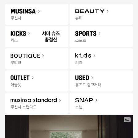
Gateway
무신사 앱 설치하고 다양한 혜택과 코디 팁을 받아보세요!
앱 열기
Menu
킥스 상품을 검색해 보세요.
킥스
오프라인
추천
랭킹
세일
발매
위크
스토어
무
한정수량 선착순 특가
14:27:06
신
사
킥
스
|
세
일
광고
한정수량
특가마감
특가마감
특가
바버
닥터마틴
반스
크록스
킹햄 부츠 - 올리브 / L
나틸라 XL 블랙 아테
올드스쿨 리이슈 136 
클래식