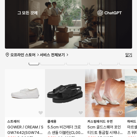
RF0088OL11
나 - 블랙 / 3153800
- 그린:멀티 / VN000
레인저 
78
%
46,990원
1
특가 마감
MT6BGK1
특가 마감
특가 
2
/
4개 남음
0개 남음
0개 남음
0개 남
유의사항 보기
타임세일
14:27:06
더보기
닫기
전체
샌들/슬리퍼
구두
스니커즈
부츠/워커
브랜드
스트레이
클레용
커스텀에이드 우먼
하버드
GOWER / CREAM / S
5.5cm 비건레더 크로
5cm 골드스퀘어 포인
마르셀
GW7442(SGW745
스 샌들 더블린(CL005
티드토 통굽힐 시에나(C
즈 워