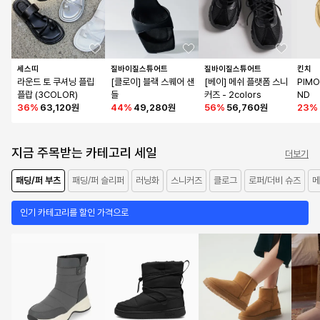
세스띠
질바이질스튜어트
질바이질스튜어트
킨치
라운드 토 쿠셔닝 플립
[클로이] 블랙 스퀘어 샌
[베이] 메쉬 플랫폼 스니
PIMO 
플랍 (3COLOR)
들
커즈 - 2colors
ND
36
%
63,120원
44
%
49,280원
56
%
56,760원
23
%
지금 주목받는 카테고리 세일
더보기
패딩/퍼 부츠
패딩/퍼 슬리퍼
러닝화
스니커즈
클로그
로퍼/더비 슈즈
메
인기 카테고리를 할인 가격으로