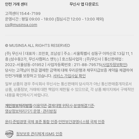
안전 거래 센터
무신사 앱 다운로드
고객센터 1544-7199
운영시간 : 평일 09:00 - 18:00 (점심시간 12:00 - 13:00 제외)
cs@musinsa.com
© MUSINSA ALL RIGHTS RESERVED
(주) 무신사 | 대표자 : 조만호, 조남성 | 주소 : 서울특별시 성동구 아차산로 13길 11, 1
층 (성수동2가, 무신사캠퍼스 엔1) ) | 호스팅사업자 : (주)무신사 | 통신판매업 :
2022-서울성동-01952 | 사업자등록번호 : 211-88-79575(
사업자정보확인
)
당사는 고객님이 현금 결제한 금액에 대해 우리은행과 채무지급보증 계약을 체결하여
안전거래를 보장하고 있습니다.
서비스 가입사실 확인
일부 상품의 경우 주식회사 무신사는 통신판매의 당사자가 아닌 통신판매중개자로서
상품, 상품정보, 거래에 대한 책임이 제한될 수 있으므로, 각 상품 페이지에서 구체적인
내용을 확인하시기 바랍니다.
개인정보처리방침
·
이용약관
·
결제대행 위탁사
·
분쟁해결기준
·
영상정보처리기기 운영 · 관리방침
윤리
·
준법경영 국제 표준 통합 인증
·
안전보건경영시스템 국제 인증
정보보호 관리체계 ISMS 인증