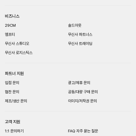
비즈니스
29CM
솔드아웃
엠프티
무신사 파트너스
무신사 스튜디오
무신사 트레이딩
무신사 로지스틱스
파트너 지원
입점 문의
광고/제휴 문의
협찬 문의
공동/대량 구매 문의
제조/생산 문의
이미지/저작권 문의
고객 지원
1:1 문의하기
FAQ 자주 묻는 질문