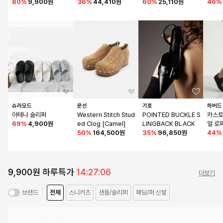
9)
80
%
9,900원
4)
36
%
44,410원
W0016)
60
%
25,110원
46
%
슈라모드
문선
기호
하버드
아테나 슬리퍼
Western Stitch Stud
POINTED BUCKLE S
카스토
69
%
4,900원
ed Clog [Camel]
LINGBACK BLACK
얼 로
50
%
164,500원
35
%
96,850원
44
%
9,900원 하루특가
14:27:06
더보기
전체
스니커즈
샌들/슬리퍼
패딩/퍼 신발
브랜드