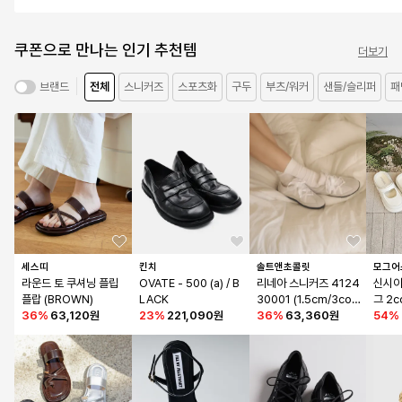
쿠폰으로 만나는 인기 추천템
더보기
전체
스니커즈
스포츠화
구두
부츠/워커
샌들/슬리퍼
패
브랜드
세스띠
킨치
솔트앤초콜릿
모그어
라운드 토 쿠셔닝 플립
OVATE - 500 (a) / B
리네아 스니커즈 4124
신시아
플랍 (BROWN)
LACK
30001 (1.5cm/3colo
그 2c
36
%
63,120원
23
%
221,090원
rs)
36
%
63,360원
54
%