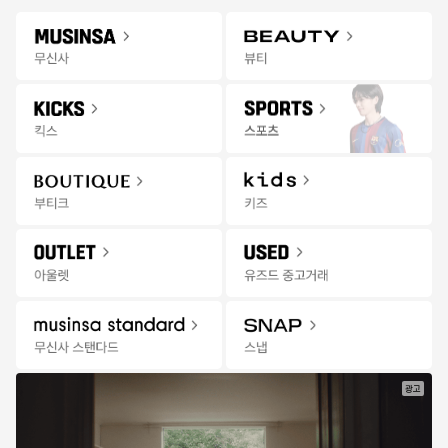
Gateway
무신사 앱 설치하고 다양한 혜택과 코디 팁을 받아보세요!
앱 열기
Menu
킥스 상품을 검색해 보세요.
킥스
오프라인
추천
랭킹
세일
발매
위크
스토어
무
한정수량 선착순 특가
13:33:19
신
사
킥
스
|
세
일
광고
한정수량
특가마감
특가마감
특가
바버
닥터마틴
반스
크록스
킹햄 부츠 - 올리브 / L
나틸라 XL 블랙 아테
올드스쿨 리이슈 136 
클래식