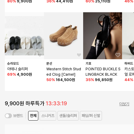
9)
80
%
9,900원
4)
36
%
44,410원
W0016)
60
%
25,110원
46
%
슈라모드
문선
기호
하버드
아테나 슬리퍼
Western Stitch Stud
POINTED BUCKLE S
카스토
69
%
4,900원
ed Clog [Camel]
LINGBACK BLACK
얼 로
50
%
164,500원
35
%
96,850원
44
%
9,900원 하루특가
13:33:19
더보기
전체
스니커즈
샌들/슬리퍼
패딩/퍼 신발
브랜드