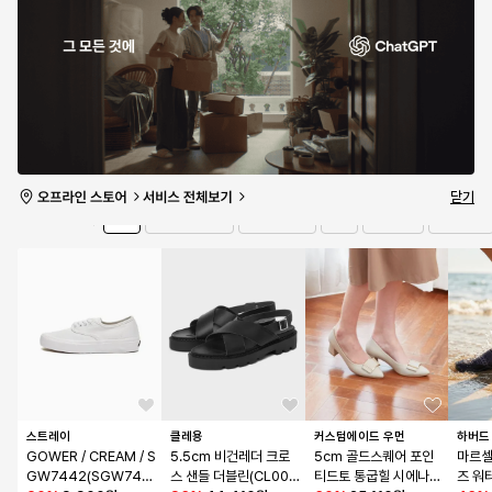
RF0088OL11
나 - 블랙 / 3153800
- 그린:멀티 / VN000
레인저 
78
%
46,990원
1
특가 마감
MT6BGK1
특가 마감
특가 
2
/
4개 남음
0개 남음
0개 남음
0개 남
유의사항 보기
타임세일
13:33:19
더보기
닫기
전체
샌들/슬리퍼
구두
스니커즈
부츠/워커
브랜드
스트레이
클레용
커스텀에이드 우먼
하버드
GOWER / CREAM / S
5.5cm 비건레더 크로
5cm 골드스퀘어 포인
마르셀
GW7442(SGW745
스 샌들 더블린(CL005
티드토 통굽힐 시에나(C
즈 워