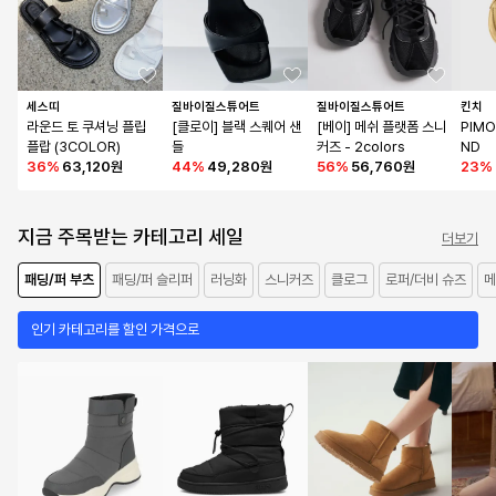
세스띠
질바이질스튜어트
질바이질스튜어트
킨치
라운드 토 쿠셔닝 플립
[클로이] 블랙 스퀘어 샌
[베이] 메쉬 플랫폼 스니
PIMO 
플랍 (3COLOR)
들
커즈 - 2colors
ND
36
%
63,120원
44
%
49,280원
56
%
56,760원
23
%
지금 주목받는 카테고리 세일
더보기
패딩/퍼 부츠
패딩/퍼 슬리퍼
러닝화
스니커즈
클로그
로퍼/더비 슈즈
메
인기 카테고리를 할인 가격으로