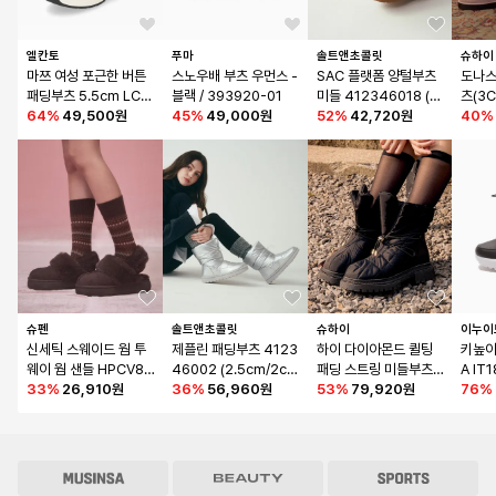
엘칸토
푸마
솔트앤초콜릿
슈하이
마쯔 여성 포근한 버튼 
스노우배 부츠 우먼스 - 
SAC 플랫폼 양털부츠 
도나스
패딩부츠 5.5cm LCW
블랙 / 393920-01
미들 412346018 (4c
츠(3C
A42M24V
64
%
49,500원
45
%
49,000원
m)
52
%
42,720원
40
%
슈펜
솔트앤초콜릿
슈하이
이누이
신세틱 스웨이드 웜 투
제플린 패딩부츠 4123
하이 다이아몬드 퀼팅 
키높이
웨이 웜 샌들 HPCV8F
46002 (2.5cm/2col
패딩 스트링 미들부츠_
A IT
FV02
33
%
26,910원
ors)
36
%
56,960원
B5559
53
%
79,920원
라운
76
%