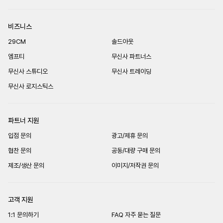
비즈니스
29CM
솔드아웃
엠프티
무신사 파트너스
무신사 스튜디오
무신사 트레이딩
무신사 로지스틱스
파트너 지원
입점 문의
광고/제휴 문의
협찬 문의
공동/대량 구매 문의
제조/생산 문의
이미지/저작권 문의
고객 지원
1:1 문의하기
FAQ 자주 묻는 질문