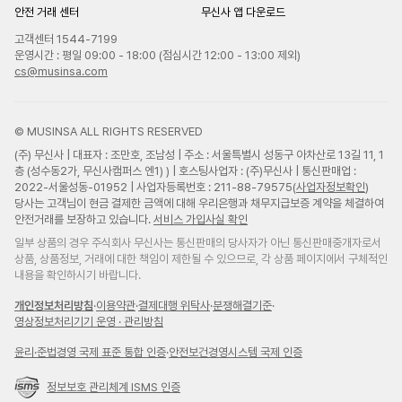
안전 거래 센터
무신사 앱 다운로드
고객센터 1544-7199
운영시간 : 평일 09:00 - 18:00 (점심시간 12:00 - 13:00 제외)
cs@musinsa.com
© MUSINSA ALL RIGHTS RESERVED
(주) 무신사 | 대표자 : 조만호, 조남성 | 주소 : 서울특별시 성동구 아차산로 13길 11, 1
층 (성수동2가, 무신사캠퍼스 엔1) ) | 호스팅사업자 : (주)무신사 | 통신판매업 :
2022-서울성동-01952 | 사업자등록번호 : 211-88-79575(
사업자정보확인
)
당사는 고객님이 현금 결제한 금액에 대해 우리은행과 채무지급보증 계약을 체결하여
안전거래를 보장하고 있습니다.
서비스 가입사실 확인
일부 상품의 경우 주식회사 무신사는 통신판매의 당사자가 아닌 통신판매중개자로서
상품, 상품정보, 거래에 대한 책임이 제한될 수 있으므로, 각 상품 페이지에서 구체적인
내용을 확인하시기 바랍니다.
개인정보처리방침
·
이용약관
·
결제대행 위탁사
·
분쟁해결기준
·
영상정보처리기기 운영 · 관리방침
윤리
·
준법경영 국제 표준 통합 인증
·
안전보건경영시스템 국제 인증
정보보호 관리체계 ISMS 인증